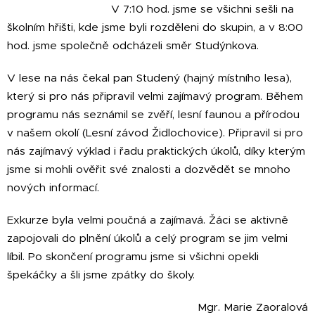
V 7:10 hod. jsme se všichni sešli na
školním hřišti, kde jsme byli rozděleni do skupin, a v 8:00
hod. jsme společně odcházeli směr Studýnkova.
V lese na nás čekal pan Studený (hajný místního lesa),
který si pro nás připravil velmi zajímavý program. Během
programu nás seznámil se zvěří, lesní faunou a přírodou
v našem okolí (Lesní závod Židlochovice). Připravil si pro
nás zajímavý výklad i řadu praktických úkolů, díky kterým
jsme si mohli ověřit své znalosti a dozvědět se mnoho
nových informací.
Exkurze byla velmi poučná a zajímavá. Žáci se aktivně
zapojovali do plnění úkolů a celý program se jim velmi
líbil. Po skončení programu jsme si všichni opekli
špekáčky a šli jsme zpátky do školy.
Mgr. Marie Zaoralová