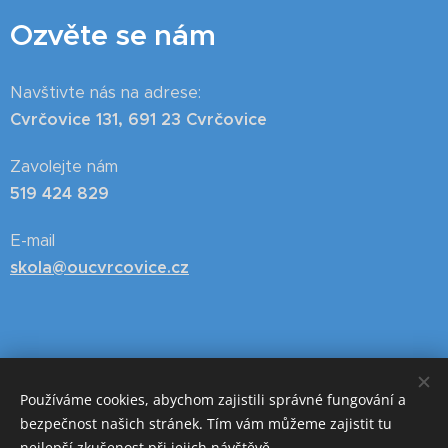
Ozvěte se nám
Navštivte nás na adrese:
Cvrčovice 131, 691 23 Cvrčovice
Zavolejte nám
519 424 829
E-mail
skola@oucvrcovice.cz
Používáme cookies, abychom zajistili správné fungování a
bezpečnost našich stránek. Tím vám můžeme zajistit tu
nejlepší zkušenost při jejich návštěvě.