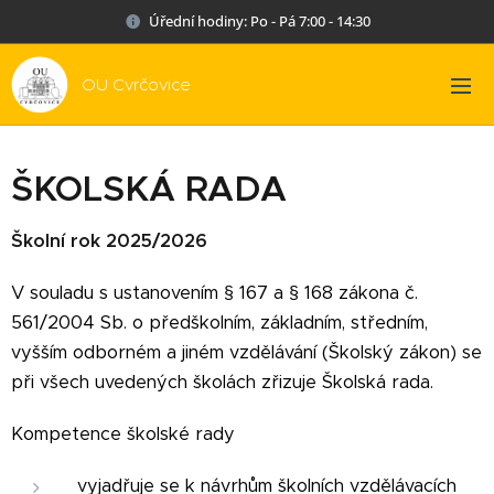
Úřední hodiny: Po - Pá 7:00 - 14:30
OU Cvrčovice
ŠKOLSKÁ RADA
Školní rok 2025/2026
V souladu s ustanovením § 167 a § 168 zákona č.
561/2004 Sb. o předškolním, základním, středním,
vyšším odborném a jiném vzdělávání (Školský zákon) se
při všech uvedených školách zřizuje Školská rada.
Kompetence školské rady
vyjadřuje se k návrhům školních vzdělávacích