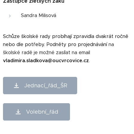
Zástupce zletilých žáků
Sandra Milisová
Schůze školské rady probíhají zpravidla dvakrát ročně
nebo dle potřeby. Podněty pro projednávání
na
školské radě je možné zasílat na email
vladimira.sladkova@oucvrcovice.cz
.
Jednací_řád_ŠR
Volební_řád